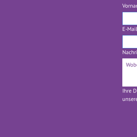
Vorn
E-Mai
Nachr
Ihre D
unser