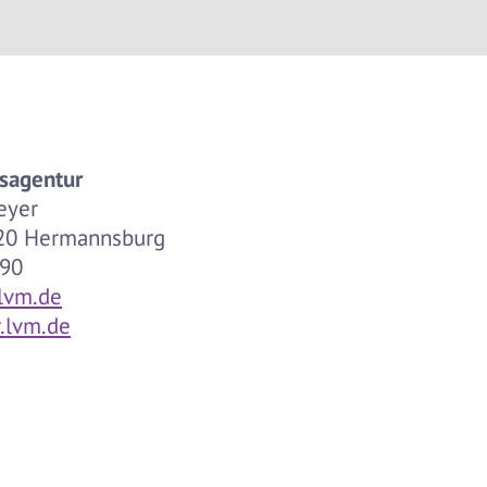
sagentur
eyer
9320 Hermannsburg
390
lvm.de
.lvm.de