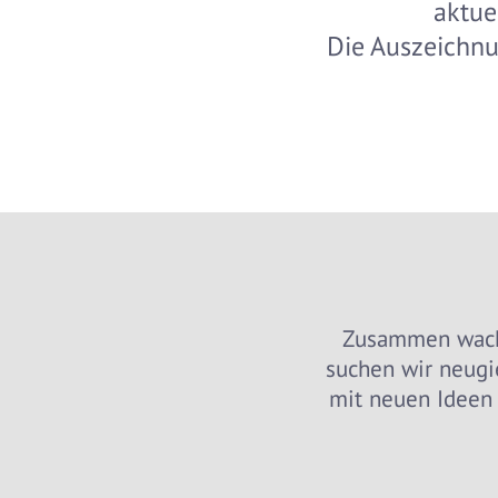
aktue
Die Auszeichnun
Zusammen wachs
suchen wir neugi
mit neuen Ideen 