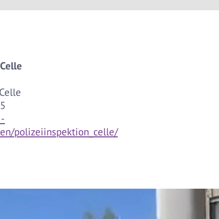
 Celle
 Celle
05
i-
len/polizeiinspektion_celle/