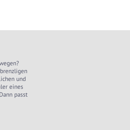
ewegen?
 brenzligen
lichen und
ler eines
Dann passt