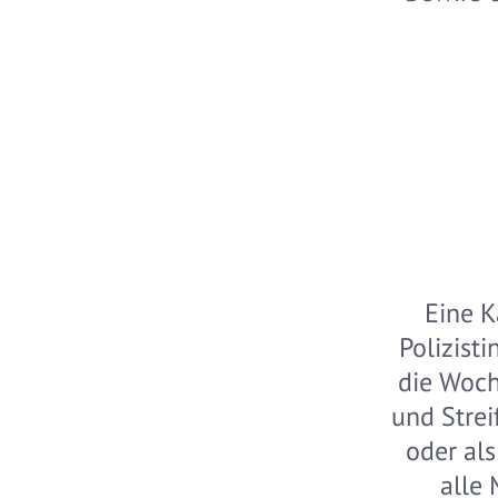
Eine K
Polizist
die Woche
und Strei
oder als
alle