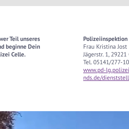
er Teil unseres
Polizeiinspektion
nd beginne Dein
Frau Kristina Jost
izei Celle.
Jägerstr. 1, 29221
Tel. 05141/277-1
www.pd-lg.polize
nds.de/dienststel