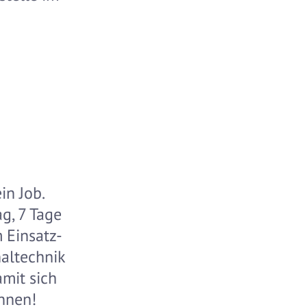
in Job.
g, 7 Tage
m Einsatz-
naltechnik
amit sich
nnen!