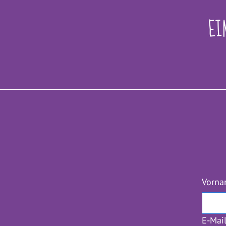
EI
Vorn
E-Mai