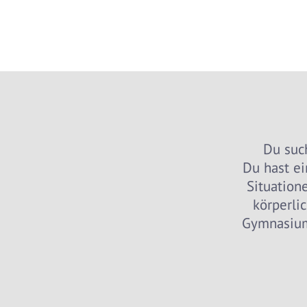
Du suc
Du hast ei
Situation
körperli
Gymnasium