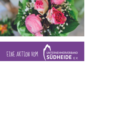
EINE AKTION VOM
HAST DU FRAGEN ZUM 
BERUFSANGEBOT? KONTAKTIERE 
UNS!
Vorname
*