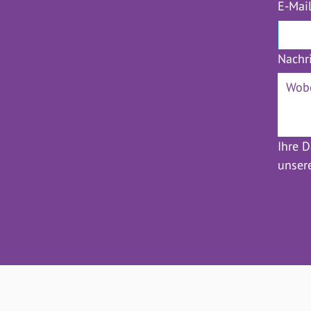
E-Mai
Nachr
Ihre D
unser