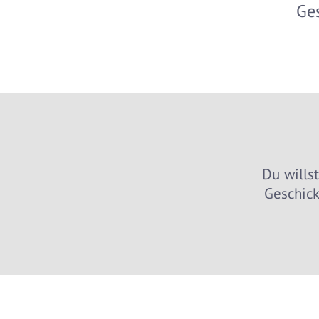
Ges
Du wills
Geschick