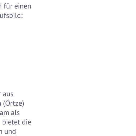
 für einen
ufsbild:
r aus
 (Örtze)
am als
bietet die
n und